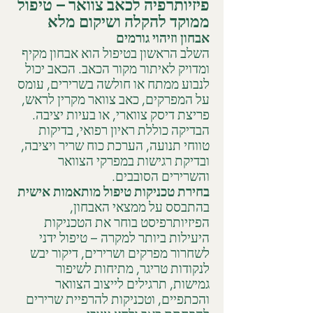
פיזיותרפיה לכאב צוואר – טיפול
ממוקד להקלה ושיקום מלא
אבחון וזיהוי גורמים
השלב הראשון בטיפול הוא אבחון מקיף
ומדויק לאיתור מקור הכאב. הכאב יכול
לנבוע ממתח או חולשה בשרירים, עומס
על המפרקים, כאב צוואר מקרין לראש,
פריצת דיסק צווארי, או בעיות יציבה.
הבדיקה כוללת ראיון רפואי, בדיקות
טווחי תנועה, הערכת כוח שריר ויציבה,
ובדיקת רגישות במפרקי הצוואר
והשרירים הסובבים.
בחירת טכניקות טיפול מותאמות אישית
בהתבסס על ממצאי האבחון,
הפיזיותרפיסט בוחר את הטכניקות
היעילות ביותר למקרה – טיפול ידני
לשחרור מפרקים ושרירים, דיקור יבש
לנקודות טריגר, מתיחות לשיפור
גמישות, תרגילים לייצוב הצוואר
והכתפיים, וטכניקות להרפיית שרירים